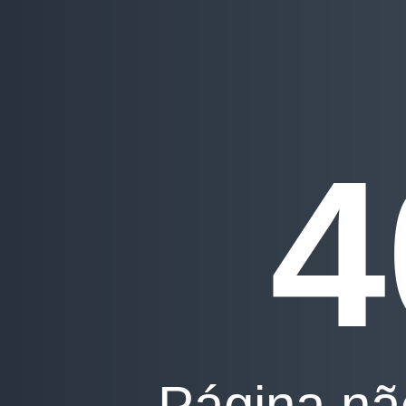
4
Página nã