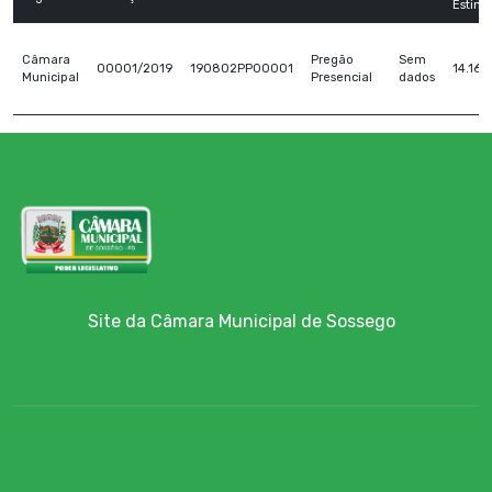
Estim
Câmara
Pregão
Sem
00001/2019
190802PP00001
14.166
Municipal
Presencial
dados
Site da Câmara Municipal de Sossego