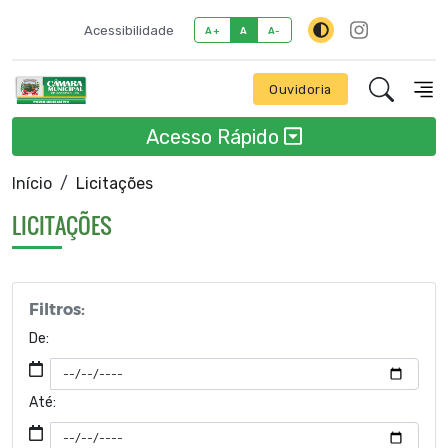
Acessibilidade
A+
A
A-
Ouvidoria
Acesso Rápido
Início
Licitações
LICITAÇÕES
Filtros:
De:
Até: