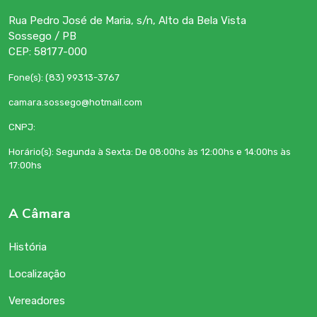
Rua Pedro José de Maria, s/n, Alto da Bela Vista
Sossego / PB
CEP: 58177-000
Fone(s): (83) 99313-3767
camara.sossego@hotmail.com
CNPJ:
Horário(s): Segunda à Sexta: De 08:00hs às 12:00hs e 14:00hs às
17:00hs
A Câmara
História
Localização
Vereadores