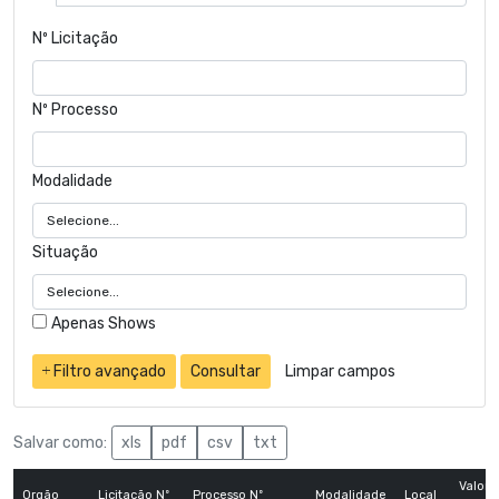
Nº Licitação
Nº Processo
Modalidade
Situação
Apenas Shows
Filtro avançado
Consultar
Limpar campos
Salvar como:
xls
pdf
csv
txt
Valor
Orgão
Licitação Nº
Processo Nº
Modalidade
Local