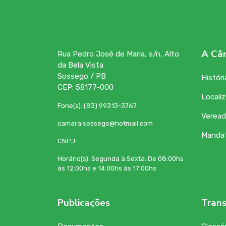
A Câ
Rua Pedro José de Maria, s/n, Alto
da Bela Vista
Sossego / PB
Históri
CEP: 58177-000
Locali
Fone(s): (83) 99313-3767
Veread
camara.sossego@hotmail.com
Manda
CNPJ:
Horário(s): Segunda à Sexta: De 08:00hs
às 12:00hs e 14:00hs às 17:00hs
Publicações
Trans