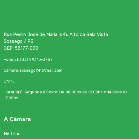
Rua Pedro José de Maria, s/n, Alto da Bela Vista
Sossego / PB
CEP: 58177-000
Fone(s): (83) 99313-3767
camara.sossego@hotmail.com
CNPJ:
Horário(s): Segunda à Sexta: De 08:00hs às 12:00hs e 14:00hs às
17:00hs
A Câmara
História