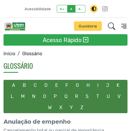
Acessibilidade
A+
A
A-
Ouvidoria
Acesso Rápido
Início
Glossário
GLOSSÁRIO
A
B
C
D
E
F
G
H
I
J
K
L
M
N
O
P
Q
R
S
T
U
V
W
X
Y
Z
Anulação de empenho
Cancelamento total ou parcial de importância