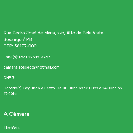
Rua Pedro José de Maria, s/n, Alto da Bela Vista
Sossego / PB
CEP: 58177-000
Fone(s): (83) 99313-3767
camara.sossego@hotmail.com
CNPJ:
Horário(s): Segunda à Sexta: De 08:00hs às 12:00hs e 14:00hs às
17:00hs
A Câmara
História