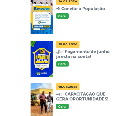
16.07.2026
📢 Convite à População
Geral
19.06.2026
💰✅ Pagamento de junho
já está na conta!
Geral
18.08.2025
🚜✨ CAPACITAÇÃO QUE
GERA OPORTUNIDADES!
Geral