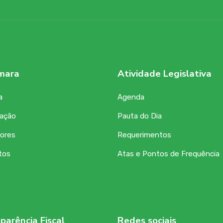
mara
Atividade Legislativa
a
Agenda
zação
Pauta do Dia
ores
Requerimentos
tos
Atas e Pontos de Frequência
parência Fiscal
Redes sociais