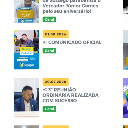
de Sossêgo parabeniza o
Vereador Júnior Gomes
pelo seu aniversário!
Geral
01.08.2026
📢 COMUNICADO OFICIAL
Geral
20.07.2026
📢 3ª REUNIÃO
ORDINÁRIA REALIZADA
COM SUCESSO
Geral