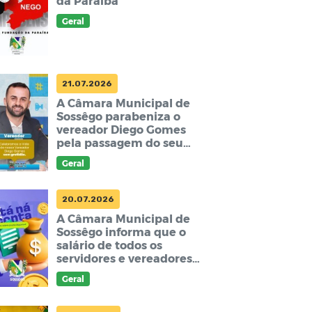
da Paraíba
Geral
21.07.2026
A Câmara Municipal de
Sossêgo parabeniza o
vereador Diego Gomes
pela passagem do seu
aniversário.
Geral
20.07.2026
A Câmara Municipal de
Sossêgo informa que o
salário de todos os
servidores e vereadores
já foi creditado em
Geral
conta.