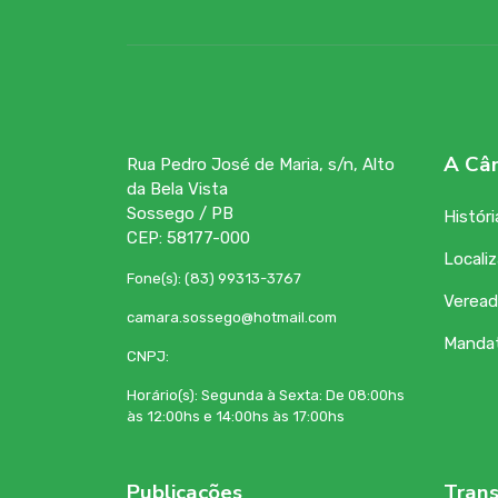
A Câ
Rua Pedro José de Maria, s/n, Alto
da Bela Vista
Sossego / PB
Históri
CEP: 58177-000
Locali
Fone(s): (83) 99313-3767
Veread
camara.sossego@hotmail.com
Manda
CNPJ:
Horário(s): Segunda à Sexta: De 08:00hs
às 12:00hs e 14:00hs às 17:00hs
Publicações
Trans