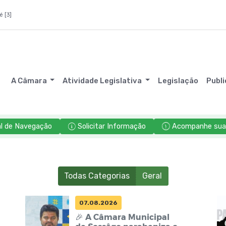
é [3]
A Câmara
Atividade Legislativa
Legislação
Publ
l de Navegação
Solicitar Informação
Acompanhe sua 
Todas Categorias
Geral
07.08.2026
🎉 A Câmara Municipal