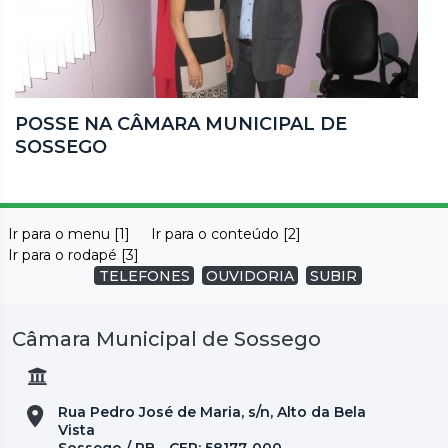
POSSE NA CÂMARA MUNICIPAL DE
SOSSEGO
Ir para o menu [1]
Ir para o conteúdo [2]
Ir para o rodapé [3]
TELEFONES
OUVIDORIA
SUBIR
Câmara Municipal de Sossego
Rua Pedro José de Maria, s/n, Alto da Bela
Vista
Sossego / PB - CEP: 58177-000