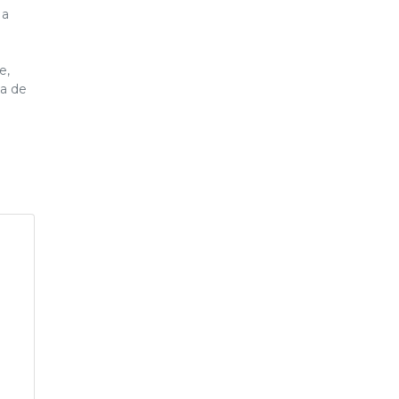
 a
e,
ia de