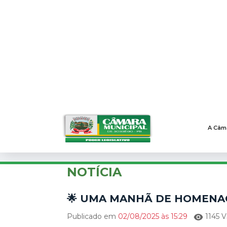
Ir para o conteúdo [1]
Ir para o menu [2]
Ir para o rod
A Câm
🌟 UMA MANHÃ DE H
Início
Notícias
Geral
🌟 UMA MANHÃ 
NOTÍCIA
🌟 UMA MANHÃ DE HOMENAG
Publicado em
02/08/2025 às 15:29
1145 V