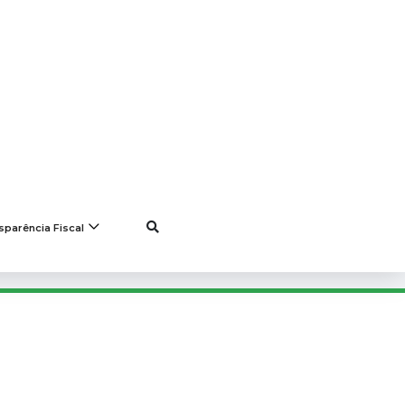
ria
Acessibilidade
Contraste
A+
A-
sparência Fiscal