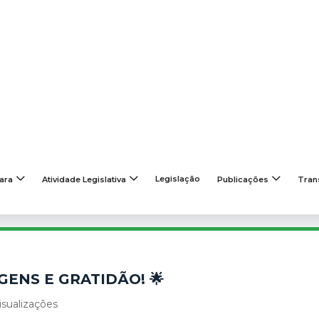
Telefones
Ouvido
apé [3]
Legislação
ara
Atividade Legislativa
Publicações
Tran
OMENAGENS E GRATIDÃO! 🌟
DE HOMENAGENS E GRATIDÃO! 🌟
ENS E GRATIDÃO! 🌟
isualizações